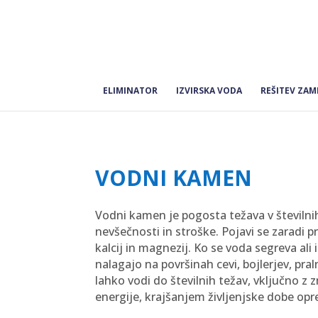
ELIMINATOR
IZVIRSKA VODA
REŠITEV ZAM
VODNI KAMEN
Vodni kamen je pogosta težava v številnih
nevšečnosti in stroške. Pojavi se zaradi p
kalcij in magnezij. Ko se voda segreva ali i
nalagajo na površinah cevi, bojlerjev, pra
lahko vodi do številnih težav, vključno z 
energije, krajšanjem življenjske dobe op