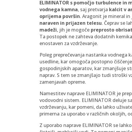
ELIMINATOR s pomočjo turbulence in mo
vodnega kamna
, saj pretvarja
kalcit v 
oprijema površin
. Aragonit je mineral in
naraven in prijazen telesu
. Čeprav se l
madeži
, jih je mogoče
preprosto obrisat
Ta postopek ne zahteva dodatnih kemikalij 
enostaven za vzdrževanje.
Poleg preprečevanja nastanka vodnega k
usedline, kar omogoča postopno čiščenje c
gospodinjskih aparatov, kar zmanjšuje str
naprav. S tem se zmanjšajo tudi stroški vz
zamenjavah opreme.
Namestitev naprave ELIMINATOR je prepro
vodovodni sistem. ELIMINATOR deluje s
vzdrževanju, kar pomeni, da lahko uživat
primerna za uporabo v različnih okoljih, o
Z uporabo naprave ELIMINATOR se lahko 
čistejši, mehkejši vodi. To pomeni manjš