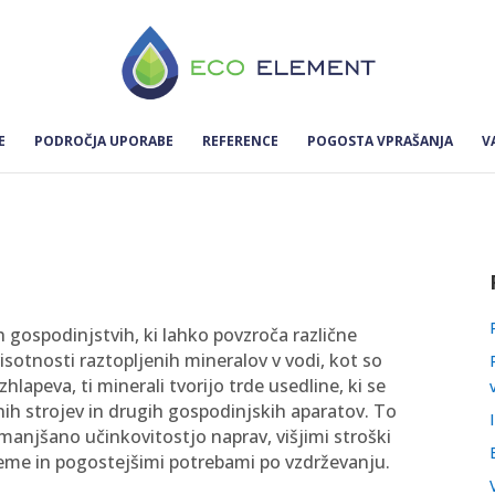
E
PODROČJA UPORABE
REFERENCE
POGOSTA VPRAŠANJA
V
 gospodinjstvih, ki lahko povzroča različne
risotnosti raztopljenih mineralov v vodi, kot so
zhlapeva, ti minerali tvorijo trde usedline, ki se
lnih strojev in drugih gospodinjskih aparatov. To
zmanjšano učinkovitostjo naprav, višjimi stroški
reme in pogostejšimi potrebami po vzdrževanju.