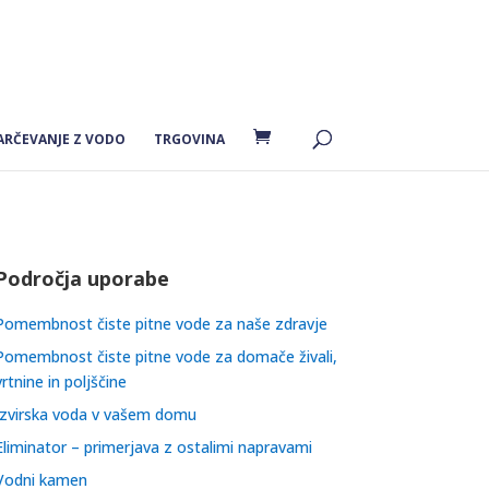
ARČEVANJE Z VODO
TRGOVINA
Področja uporabe
Pomembnost čiste pitne vode za naše zdravje
Pomembnost čiste pitne vode za domače živali,
vrtnine in poljščine
Izvirska voda v vašem domu
Eliminator – primerjava z ostalimi napravami
Vodni kamen