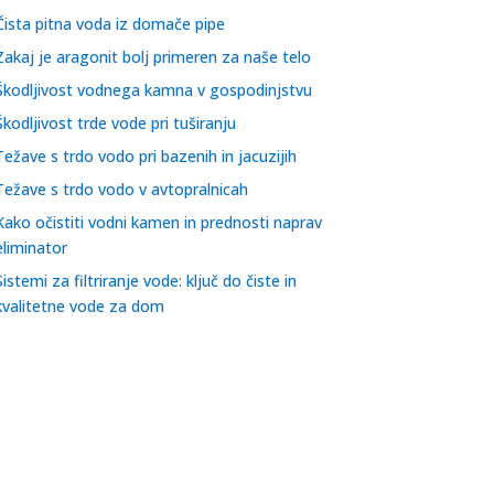
Čista pitna voda iz domače pipe
Zakaj je aragonit bolj primeren za naše telo
Škodljivost vodnega kamna v gospodinjstvu
Škodljivost trde vode pri tuširanju
Težave s trdo vodo pri bazenih in jacuzijih
Težave s trdo vodo v avtopralnicah
Kako očistiti vodni kamen in prednosti naprav
eliminator
Sistemi za filtriranje vode: ključ do čiste in
kvalitetne vode za dom