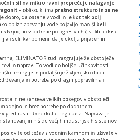
čnih sil na mikro ravni preprečuje nalaganje
aragonit
– obliko, ki ima
prašno strukturo in se ne
 je dobro, da ostane v vodi in je kot tak
bolj
ahko ob izhlapevanju vode pojavijo manjši
beli
i s krpo
, brez potrebe po agresivnih čistilih ali kisu
ali soli, kar pomeni, da je okolju prijazen in
amna, ELIMINATOR tudi razgrajuje že obstoječe
evi in naprav. To vodi do boljše učinkovitosti
oške energije in podaljšuje življenjsko dobo
drževanja in potreba po dragih popravilih ali
sta in ne zahteva velikih posegov v obstoječi
amodejno in brez potrebe po dodatnem
e v prednostih brez dodatnega dela. Naprava je
d stanovanj in hiš do večjih industrijskih sistemov.
poslovite od težav z vodnim kamnom in uživate v
o obrabo gospodinjskih aparatov, nižje stroške