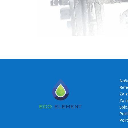
Naš
Refe
Za z
Za n
Splo
Poli
Poli