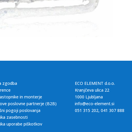
a zgodba
ECO ELEMENT d.o.o.
rence
Kranjčeva ulica 22
astopnike in monterje
1000 Ljubljana
ove poslovne partnerje (B2B)
info@eco-element.si
šni pogoji poslovanja
051 315 202
,
041 307 888
tika zasebnosti
tika uporabe piškotkov