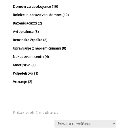
izdelkov
10
Domovi za upokojence
10
izdelkov
10
Bolnice in zdravstveni domovi
10
izdelkov
2
Bazeni/jacuzzi
2
izdelka
3
Avtopralnice
3
izdelki
8
Bencinske črpalke
8
izdelkov
8
Upravljanje z nepremičninami
8
izdelkov
4
Nakupovalni centri
4
izdelki
1
Kmetijstvo
1
izdelek
1
Poljedelstvo
1
izdelek
2
Vrtnarije
2
izdelka
Prikaz vseh 2 rezultatov